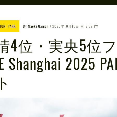
ION
,
PARK
By
Naoki Gaman
2025年10月19日
8:02 PM
晴4位・実央5位
SE Shanghai 2025
ト