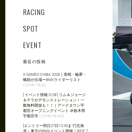
RACING
SPOT
EVENT
最近の投稿
X GAMES CHIBA 2026｜美晴・輪夢・
颯助が出場ーBMXライダーリスト
2026年7月3日
[ イベント情報 3/28 ] リム＆ジョージ
＆テラがデモンストレーション！一
般無料開放も！！｜アークタウン宇
都宮オープニングイベント ＠栃木県
宇都宮市
2026年3月28日
[エントリー明日27日12:00まで]北海
道・東北のBMXイベント開催｜RIDE 7