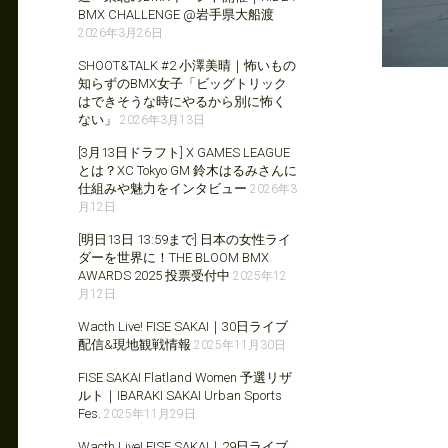
BMX CHALLENGE @岩手県大船渡
2026年3月26日
SHOOT&TALK #2 小澤美晴｜怖いもの
知らずのBMX女子「ビッグトリック
はできそうな時にやるから別に怖く
ない」
2026年3月13日
[3月13日ドラフト] X GAMES LEAGUE
とは？XC Tokyo GM 鈴木はるみさんに
仕組みや魅力をインタビュー
2026年3
月12日
[明日13日 13:59まで] 日本の女性ライ
ダーを世界に！THE BLOOM BMX
AWARDS 2025 投票受付中
2025年12
月12日
Wacth Live! FISE SAKAI｜30日ライブ
配信&現地観戦情報
2025年11月30日
FISE SAKAI Flatland Women 予選リザ
ルト｜IBARAKI SAKAI Urban Sports
Fes.
2025年11月29日
Wacth Live! FISE SAKAI｜29日ライブ