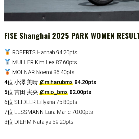
FISE Shanghai 2025 PARK WOMEN RESUL
ROBERTS Hannah 94.20pts
MULLER Kim Lea 87.60pts
MOLNAR Noemi 86.40pts
4位 小澤 美晴
@miharubmx
84.20pts
5位 吉田 実央
@mio_bmx
82.00pts
6位 SEIDLER Lillyana 75.80pts
7位 LESSMANN Lara Marie 70.00pts
8位 DIEHM Natalya 59.20pts