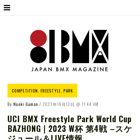
Menu
Skip
to
content
81BMX
JAPAN BMX MAGAZINE
COMPETITION
,
FREESTYLE
,
PARK
By
Naoki Gaman
2023年10月13日
11:44 AM
UCI BMX Freestyle Park World Cup
BAZHONG | 2023 W杯 第4戦 –スケ
ジュール＆LIVE情報