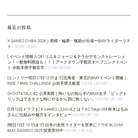
最近の投稿
X GAMES CHIBA 2026｜美晴・輪夢・颯助が出場ーBMXライダーリス
ト
2026年7月3日
[ イベント情報 3/28 ] リム＆ジョージ＆テラがデモンストレーショ
ン！一般無料開放も！！｜アークタウン宇都宮オープニングイベン
ト ＠栃木県宇都宮市
2026年3月28日
[エントリー明日27日12:00まで]北海道・東北のBMXイベント開催｜
RIDE 7 BMX CHALLENGE @岩手県大船渡
2026年3月26日
SHOOT&TALK #2 小澤美晴｜怖いもの知らずのBMX女子「ビッグト
リックはできそうな時にやるから別に怖くない」
2026年3月13日
[3月13日ドラフト] X GAMES LEAGUEとは？XC Tokyo GM 鈴木はるみ
さんに仕組みや魅力をインタビュー
2026年3月12日
[明日13日 13:59まで] 日本の女性ライダーを世界に！THE BLOOM
BMX AWARDS 2025 投票受付中
2025年12月12日