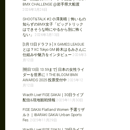
BMX CHALLENGE @岩手県大船渡
2026年3月26日
SHOOT&TALK #2 小澤美晴｜怖いもの
知らずのBMX女子「ビッグトリック
はできそうな時にやるから別に怖く
ない」
2026年3月13日
[3月13日ドラフト] X GAMES LEAGUE
とは？XC Tokyo GM 鈴木はるみさんに
仕組みや魅力をインタビュー
2026年3
月12日
[明日13日 13:59まで] 日本の女性ライ
ダーを世界に！THE BLOOM BMX
AWARDS 2025 投票受付中
2025年12
月12日
Wacth Live! FISE SAKAI｜30日ライブ
配信&現地観戦情報
2025年11月30日
FISE SAKAI Flatland Women 予選リザ
ルト｜IBARAKI SAKAI Urban Sports
Fes.
2025年11月29日
Wacth Live! FISE SAKAI｜29日ライブ