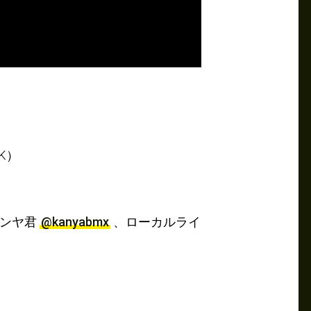
K）
ンヤ君
@kanyabmx
、ローカルライ