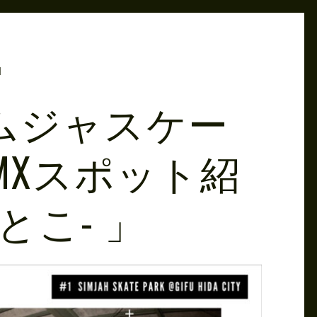
M
シムジャスケー
MXスポット紹
るとこ- 」