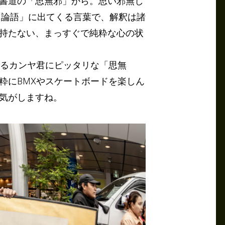
書道の「思無邪」から。思い邪無し
「論語」に出てくる言葉で、解釈は諸
持たない、まっすぐで純粋な心の状
いるカンヤ君にピッタリな「思無
粋にBMXやスケートボードを楽しん
気がしますね。