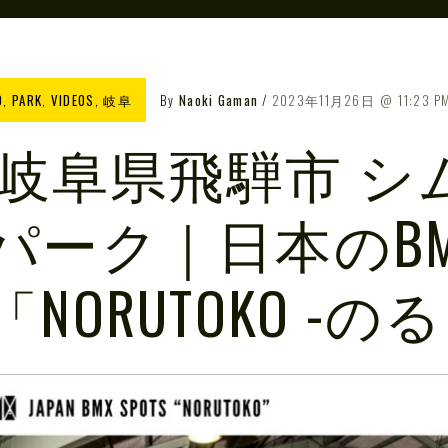
O
,
PARK
,
VIDEOS
,
岐阜
By
Naoki Gaman
2023年11月26日
11:23 P
1 岐阜県飛騨市 
パーク｜日本のB
「NORUTOKO -の