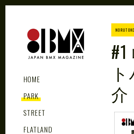
Skip
to
content
NORUTOK
#
ト
81BMX
JAPAN BMX MAGAZINE
HOME
介
PARK
STREET
FLATLAND