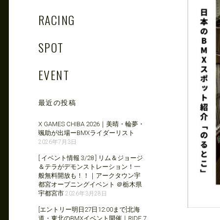
RACING
SPOT
EVENT
最近の投稿
X GAMES CHIBA 2026｜美晴・輪夢・
颯助が出場ーBMXライダーリスト
2026年7月3日
[ イベント情報 3/28 ] リム＆ジョージ
＆テラがデモンストレーション！一
般無料開放も！！｜アークタウン宇
都宮オープニングイベント ＠栃木県
宇都宮市
2026年3月28日
[エントリー明日27日12:00まで]北海
道・東北のBMXイベント開催｜RIDE 7