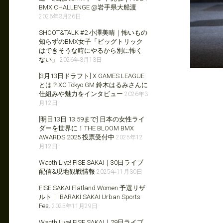
BMX CHALLENGE @岩手県大船渡
2026年3月26日
SHOOT&TALK #2 小澤美晴｜怖いもの
知らずのBMX女子「ビッグトリック
はできそうな時にやるから別に怖く
ない」
2026年3月13日
[3月13日ドラフト] X GAMES LEAGUE
とは？XC Tokyo GM 鈴木はるみさんに
仕組みや魅力をインタビュー
2026年3
月12日
[明日13日 13:59まで] 日本の女性ライ
ダーを世界に！THE BLOOM BMX
AWARDS 2025 投票受付中
2025年12
月12日
Wacth Live! FISE SAKAI｜30日ライブ
配信&現地観戦情報
2025年11月30日
FISE SAKAI Flatland Women 予選リザ
ルト｜IBARAKI SAKAI Urban Sports
Fes.
2025年11月29日
Wacth Live! FISE SAKAI｜29日ライブ